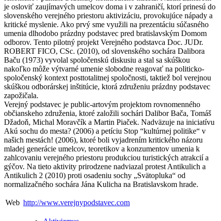
je osloviť zaujímavých umelcov doma i v zahraničí, ktorí prinesú do
slovenského verejného priestoru aktivizáciu, provokujúce nápady a
kritické myslenie. Ako prvý sme využili na prezentáciu súčasného
umenia dlhodobo prázdny podstavec pred bratislavským Domom
odborov. Tento pilotný projekt Verejného podstavca Doc. JUDr.
ROBERT FICO, CSc. (2010), od slovenského sochára Dalibora
Baču (1973) vyvolal spoločenskú diskusiu a stal sa skúškou
nakoľko môže výtvarné umenie slobodne reagovať na politicko-
spoločenský kontext posttotalitnej spoločnosti, taktiež bol verejnou
skúškou odborárskej inštitúcie, ktorá združeniu prázdny podstavec
zapožičala.
Verejný podstavec je public-artovým projektom rovnomenného
občianskeho združenia, ktoré založili sochári Dalibor Bača, Tomáš
Džadoň, Michal Moravčík a Martin Piaček. Nadväzuje na iniciatívu
Akú sochu do mesta? (2006) a petíciu Stop “kultúrnej politike“ v
našich mestách! (2006), ktoré boli vyjadrením kritického názoru
mladej generácie umelcov, teoretikov a konzumentov umenia k
zahlcovaniu verejného priestoru produkciou turistických atrakcií a
gýčov. Na tieto aktivity prirodzene nadviazal protest Antikulich a
Antikulich 2 (2010) proti osadeniu sochy „Svätopluka“ od
normalizačného sochára Jána Kulicha na Bratislavskom hrade.
Web
http://www.verejnypodstavec.com