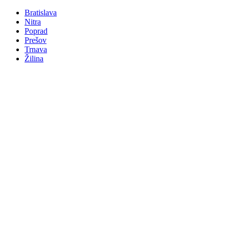
Bratislava
Nitra
Poprad
Prešov
Trnava
Žilina