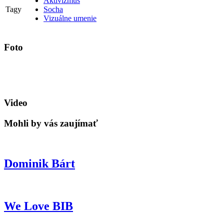
Aktivizmus
Tagy
Socha
Vizuálne umenie
Foto
Video
Mohli by vás zaujímať
Dominik Bárt
We Love BIB