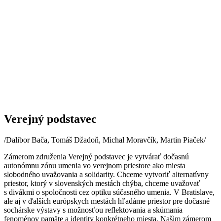
Verejný podstavec
/Dalibor Bača, Tomáš Džadoň, Michal Moravčík, Martin Piaček/
Zámerom združenia Verejný podstavec je vytvárať dočasnú
autonómnu zónu umenia vo verejnom priestore ako miesta
slobodného uvažovania a solidarity. Chceme vytvoriť alternatívny
priestor, ktorý v slovenských mestách chýba, chceme uvažovať
s divákmi o spoločnosti cez optiku súčasného umenia. V Bratislave,
ale aj v ďalších európskych mestách hľadáme priestor pre dočasné
sochárske výstavy s možnosťou reflektovania a skúmania
fenoménov pamäte a identity konkrétneho miesta. Našim zámerom