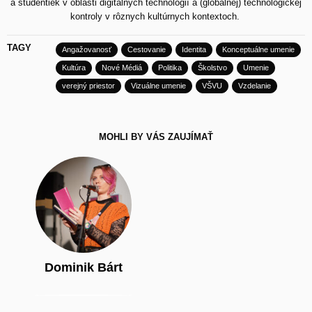
a študentiek v oblasti digitálnych technológií a (globálnej) technologickej
kontroly v rôznych kultúrnych kontextoch.
TAGY
Angažovanosť
Cestovanie
Identita
Konceptuálne umenie
Kultúra
Nové Médiá
Politika
Školstvo
Umenie
verejný priestor
Vizuálne umenie
VŠVU
Vzdelanie
MOHLI BY VÁS ZAUJÍMAŤ
Dominik Bárt