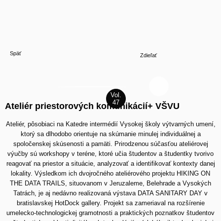
Späť
Zdieľať
Ateliér priestorových komunikácií+ VŠVU
Ateliér, pôsobiaci na Katedre intermédií Vysokej školy výtvarných umení,
ktorý sa dlhodobo orientuje na skúmanie minulej individuálnej a
spoločenskej skúsenosti a pamäti. Prirodzenou súčasťou ateliérovej
výučby sú workshopy v teréne, ktoré učia študentov a študentky tvorivo
reagovať na priestor a situácie, analyzovať a identifikovať kontexty danej
lokality.
Výsledkom ich dvojročného ateliérového projektu
HIKING ON
THE DATA TRAILS, situovanom v Je
ruzaleme, Belehrade a Vysokých
Tatrách, je aj nedávno realizovaná výstava
DATA SANITARY DAY
v
bratislavskej HotDock gallery. Projekt sa zameriaval
na rozšírenie
umelecko-technologickej gramotnosti a praktických poznatkov študentov