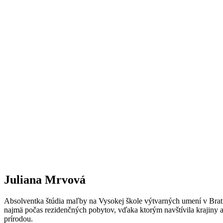
Juliana Mrvová
Absolventka štúdia maľby na Vysokej škole výtvarných umení v Bratisl
najmä počas rezidenčných pobytov, vďaka ktorým navštívila krajiny a
prírodou.