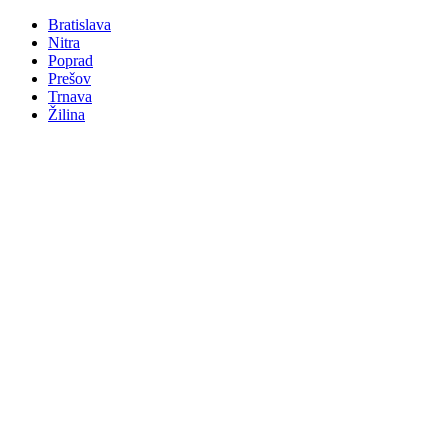
Bratislava
Nitra
Poprad
Prešov
Trnava
Žilina