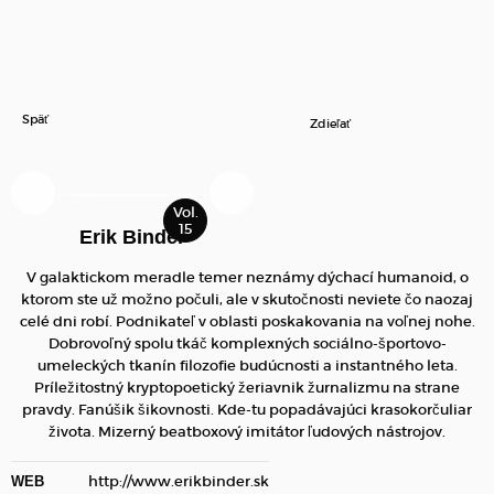
Späť
Zdieľať
Erik Binder
V galaktickom meradle temer neznámy dýchací humanoid, o
ktorom ste už možno počuli, ale v skutočnosti neviete čo naozaj
celé dni robí. Podnikateľ v oblasti poskakovania na voľnej nohe.
Dobrovoľný spolu tkáč komplexných sociálno-športovo-
umeleckých tkanín filozofie budúcnosti a instantného leta.
Príležitostný kryptopoetický žeriavnik žurnalizmu na strane
pravdy. Fanúšik šikovnosti. Kde-tu popadávajúci krasokorčuliar
života. Mizerný beatboxový imitátor ľudových nástrojov.
http://www.erikbinder.sk
WEB