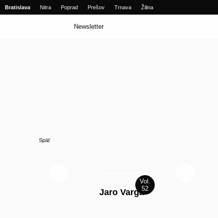
Bratislava
Nitra
Poprad
Prešov
Trnava
Žilina
Newsletter
Späť
Jaro Varga