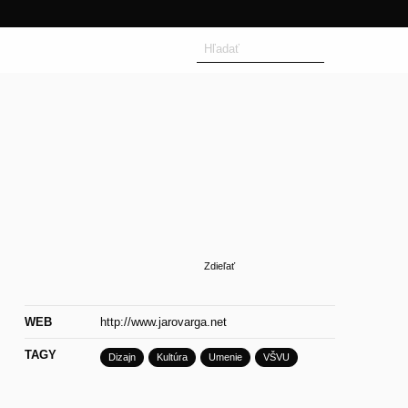
Search
for:
Zdieľať
WEB
http://www.jarovarga.net
TAGY
Dizajn
Kultúra
Umenie
VŠVU