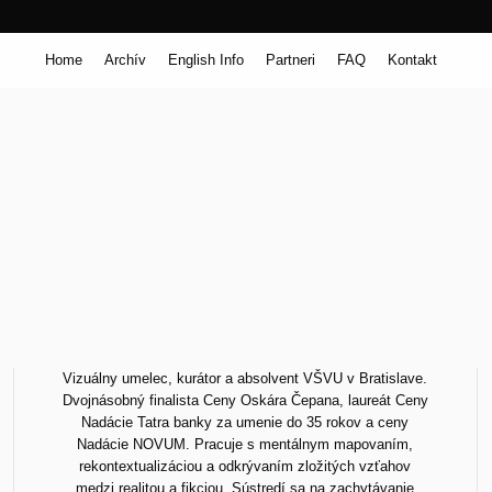
Home
Archív
English Info
Partneri
FAQ
Kontakt
Vizuálny umelec, kurátor a absolvent VŠVU v Bratislave.
Dvojnásobný finalista Ceny Oskára Čepana, laureát Ceny
Nadácie Tatra banky za umenie do 35 rokov a ceny
Nadácie NOVUM. Pracuje s mentálnym mapovaním,
rekontextualizáciou a odkrývaním zložitých vzťahov
medzi realitou a fikciou. Sústredí sa na zachytávanie