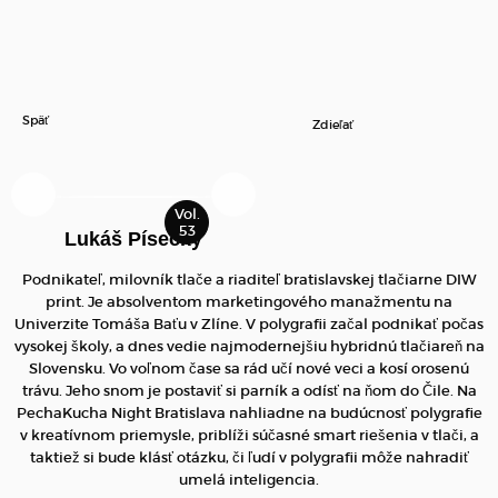
Späť
Zdieľať
Lukáš Písecký
P
odnikateľ, milovník tlače a riaditeľ bratislavskej tlačiarne DIW
print. Je absolventom marketingového manažmentu na
Univerzite Tomáša Baťu v Zlíne. V polygrafii začal podnikať počas
vysokej školy, a dnes vedie najmodernejšiu hybridnú tlačiareň na
Slovensku. Vo voľnom čase sa rád učí nové veci a kosí orosenú
trávu. Jeho snom je postaviť si parník a odísť na ňom do Čile. Na
PechaKucha Night Bratislava nahliadne na budúcnosť polygrafie
v kreatívnom priemysle, priblíži súčasné smart riešenia v tlači, a
taktiež si bude klásť otázku, či ľudí v polygrafii môže nahradiť
umelá inteligencia.