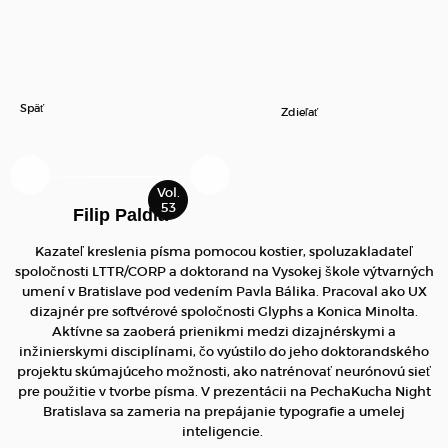
Späť
Zdieľať
Filip Paldia
Kazateľ kreslenia písma pomocou kostier, spoluzakladateľ
spoločnosti LTTR/CORP a doktorand na Vysokej škole výtvarných
umení v Bratislave pod vedením Pavla Bálika. Pracoval ako UX
dizajnér pre softvérové spoločnosti Glyphs a Konica Minolta.
Aktívne sa zaoberá prienikmi medzi dizajnérskymi a
inžinierskymi disciplínami, čo vyústilo do jeho doktorandského
projektu skúmajúceho možnosti, ako natrénovať neurónovú sieť
pre použitie v tvorbe písma. V prezentácii na PechaKucha Night
Bratislava sa
zameria na prepájanie typografie a umelej
inteligencie.