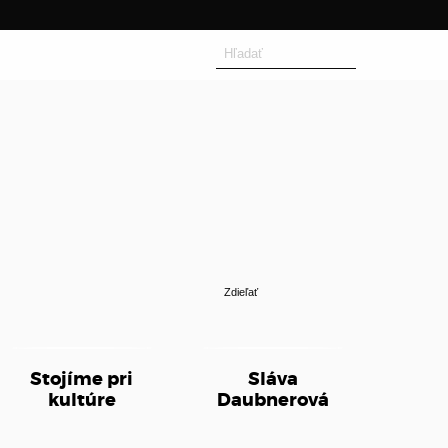
Search
for:
Zdieľať
Stojíme pri
Sláva
kultúre
Daubnerová