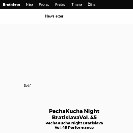
Bratislava
Nitra
Poprad
Prešov
Trnava
Žilina
Newsletter
Späť
PechaKucha Night
BratislavaVol. 45
PechaKucha Night Bratislava
Vol. 45 Performance