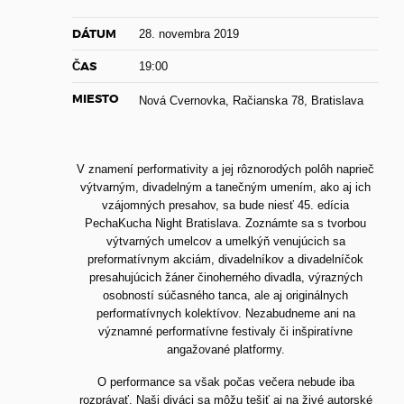
DÁTUM
28. novembra 2019
ČAS
19:00
MIESTO
Nová Cvernovka, Račianska 78, Bratislava
V znamení performativity a jej rôznorodých polôh naprieč
výtvarným, divadelným a tanečným umením, ako aj ich
vzájomných presahov, sa bude niesť 45. edícia
PechaKucha Night Bratislava. Zoznámte sa s tvorbou
výtvarných umelcov a umelkýň venujúcich sa
preformatívnym akciám, divadelníkov a divadelníčok
presahujúcich žáner činoherného divadla, výrazných
osobností súčasného tanca, ale aj originálnych
performatívnych kolektívov. Nezabudneme ani na
významné performatívne festivaly či inšpiratívne
angažované platformy.
O performance sa však počas večera nebude iba
rozprávať. Naši diváci sa môžu tešiť aj na živé autorské