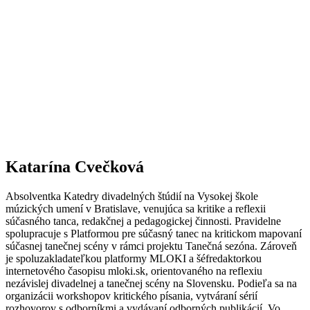
Katarína Cvečková
Absolventka Katedry divadelných štúdií na Vysokej škole
múzických umení v Bratislave, venujúca sa kritike a reflexii
súčasného tanca, redakčnej a pedagogickej činnosti. Pravidelne
spolupracuje s Platformou pre súčasný tanec na kritickom mapovaní
súčasnej tanečnej scény v rámci projektu Tanečná sezóna. Zároveň
je spoluzakladateľkou platformy MLOKI a šéfredaktorkou
internetového časopisu mloki.sk, orientovaného na reflexiu
nezávislej divadelnej a tanečnej scény na Slovensku. Podieľa sa na
organizácii workshopov kritického písania, vytváraní sérií
rozhovorov s odborníkmi a vydávaní odborných publikácií. Vo