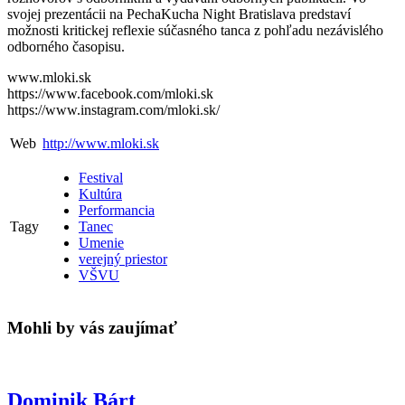
svojej prezentácii na PechaKucha Night Bratislava predstaví
možnosti kritickej reflexie súčasného tanca z pohľadu nezávislého
odborného časopisu.
www.mloki.sk
https://www.facebook.com/mloki.sk
https://www.instagram.com/mloki.sk/
Web
http://www.mloki.sk
Festival
Kultúra
Performancia
Tagy
Tanec
Umenie
verejný priestor
VŠVU
Mohli by vás zaujímať
Dominik Bárt