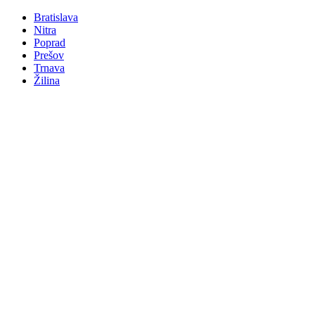
Bratislava
Nitra
Poprad
Prešov
Trnava
Žilina