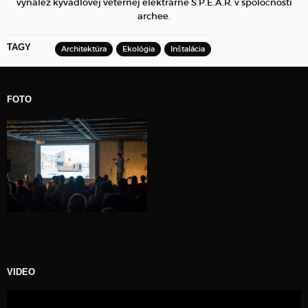
vynález kyvadlovej veternej elektrárne S.P.E.A.R. v spoločnosti
archee.
TAGY
Architektúra
Ekológia
Inštalácia
FOTO
VIDEO