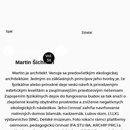
Späť
Zdieľať
Martin Šichman
Martin je architekt. Venuje sa predovšetkým ekologickej
architektúre. Jedným zo základných princípov jeho tvorby je, že
fyzikálne alebo prírodné deje vedú návrh k prirodzeným
estetickým kvalitám a zaujímavejším priestorovým riešeniam.
Zapojením fyzikálnych dejov do fungovania budov sa tak snaží o
zlepšenie kvality obytného prostredia a zníženie negatívnych
ekologických následkov. Jeho činnosť zahŕňa navrhovanie
rodinných domov (slamák, nadzemák, Lubov dom, L1,LX),
výstavníctvo (SNG, Detské múzeum, Foto roka) v rámci platformy
oximoron, pedagogickú činnosť (FA STU BA, ARCHIP PRG) a